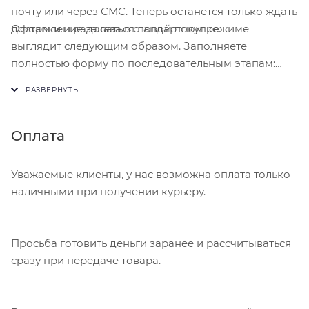
почту или через СМС. Теперь останется только ждать
Оформление заказа в стандартном режиме
доставки и радоваться новой покупке.
выглядит следующим образом. Заполняете
полностью форму по последовательным этапам:
адрес, способ доставки, оплаты, данные о себе.
Советуем в комментарии к заказу написать
информацию, которая поможет курьеру вас найти.
Нажмите кнопку «Оформить заказ».
Оплата
Уважаемые клиенты, у нас возможна оплата только
наличными при получении курьеру.
Просьба готовить деньги заранее и рассчитываться
сразу при передаче товара.