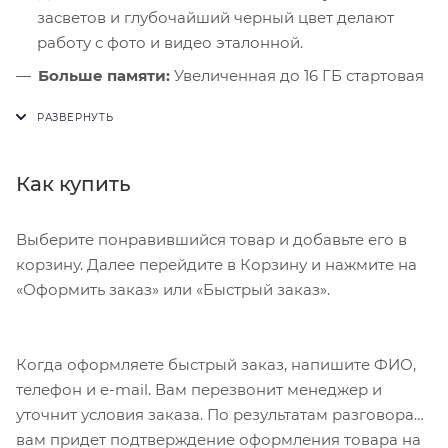
засветов и глубочайший черный цвет делают
работу с фото и видео эталонной.
Больше памяти:
Увеличенная до 16 ГБ стартовая
память гарантирует плавную работу алгоритмов
Apple Intelligence.
Идеальные звонки:
Камера высокого
Как купить
разрешения обеспечивает кристально чистое
изображение даже при слабом освещении
кабинета.
Выберите понравившийся товар и добавьте его в
корзину. Далее перейдите в Корзину и нажмите на
«Оформить заказ» или «Быстрый заказ».
Когда оформляете быстрый заказ, напишите ФИО,
телефон и e-mail. Вам перезвонит менеджер и
уточнит условия заказа. По результатам разговора
вам придет подтверждение оформления товара на