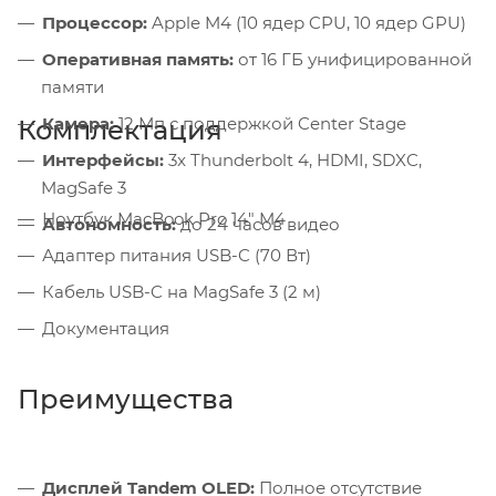
Процессор:
Apple M4 (10 ядер CPU, 10 ядер GPU)
Оперативная память:
от 16 ГБ унифицированной
памяти
Камера:
12 Мп с поддержкой Center Stage
Комплектация
Интерфейсы:
3x Thunderbolt 4, HDMI, SDXC,
MagSafe 3
Ноутбук MacBook Pro 14" M4
Автономность:
до 24 часов видео
Адаптер питания USB-C (70 Вт)
Кабель USB-C на MagSafe 3 (2 м)
Документация
Преимущества
Дисплей Tandem OLED:
Полное отсутствие