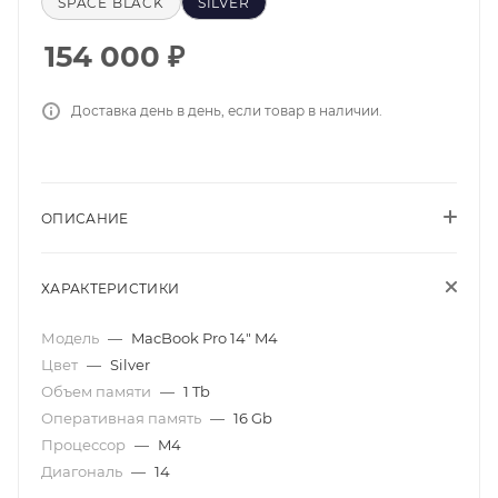
SPACE BLACK
SILVER
154 000
₽
Доставка день в день, если товар в наличии.
ОПИСАНИЕ
ХАРАКТЕРИСТИКИ
Модель
—
MacBook Pro 14" M4
Цвет
—
Silver
Объем памяти
—
1 Tb
Оперативная память
—
16 Gb
Процессор
—
M4
Диагональ
—
14