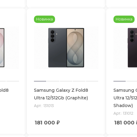
Новинка
Новинка
old8
Samsung Galaxy Z Fold8
Samsung G
Ultra 12/512Gb (Graphite)
Ultra 12/51
Shadow)
Арт.: 131013
Арт.: 131012
181 000
₽
181 000