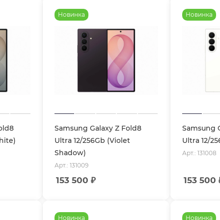
Новинка
Новинка
old8
Samsung Galaxy Z Fold8
Samsung G
hite)
Ultra 12/256Gb (Violet
Ultra 12/2
Shadow)
Арт.: 131008
Арт.: 131009
153 500
₽
153 500
Новинка
Новинка