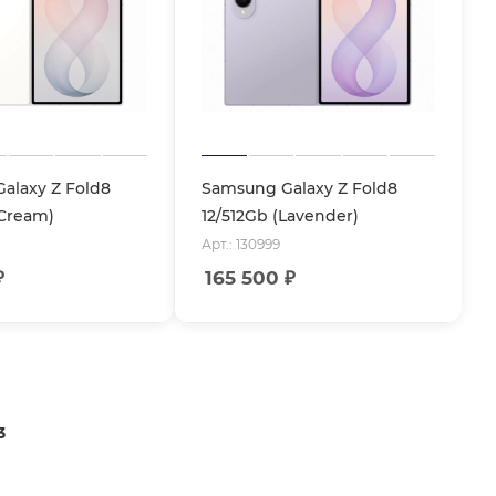
alaxy Z Fold8
Samsung Galaxy Z Fold8
(Cream)
12/512Gb (Lavender)
Арт.: 130999
₽
165 500
₽
3