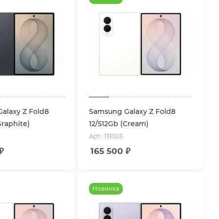
alaxy Z Fold8
Samsung Galaxy Z Fold8
Graphite)
12/512Gb (Cream)
Арт.: 131003
₽
165 500
₽
Новинка