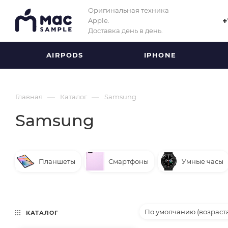
Оригинальная техника
Apple.
+
Доставка день в день.
AIRPODS
IPHONE
—
—
Главная
Каталог
Samsung
Samsung
Планшеты
Смартфоны
Умные часы
По умолчанию (возраст
КАТАЛОГ