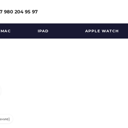
7 980 204 95 97
MAC
IPAD
APPLE WATCH
ание)