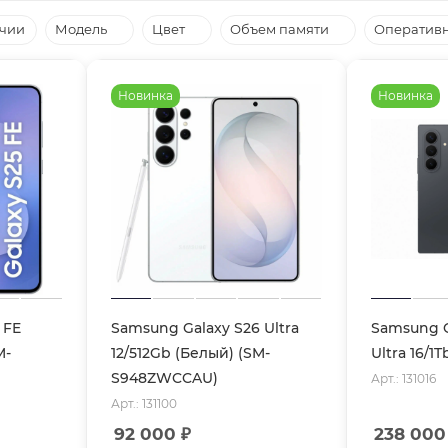
ичии
Модель
Цвет
Объем памяти
Оперативн
Новинка
Новинка
 FE
Samsung Galaxy S26 Ultra
Samsung G
M-
12/512Gb (Белый) (SM-
Ultra 16/1T
S948ZWCCAU)
Арт.: 131016
Арт.: 131100
92 000
₽
238 000