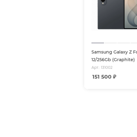
Samsung Galaxy Z F
12/256Gb (Graphite)
Арт.: 131002
151 500
₽