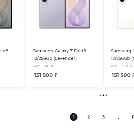
old8
Samsung Galaxy Z Fold8
Samsung G
12/256Gb (Lavender)
12/256Gb 
Арт.: 131001
Арт.: 131000
151 500
₽
151 500
1
2
3
1