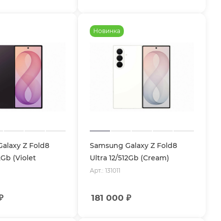
Новинка
alaxy Z Fold8
Samsung Galaxy Z Fold8
2Gb (Violet
Ultra 12/512Gb (Cream)
Арт.: 131011
₽
181 000
₽