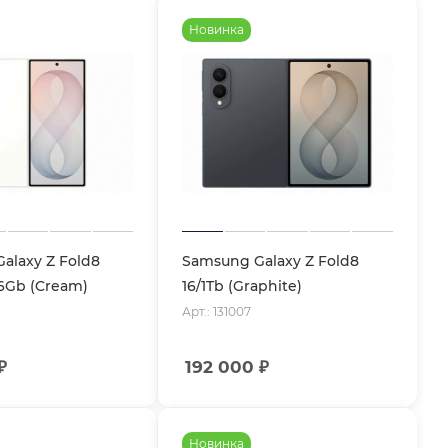
Новинка
alaxy Z Fold8
Samsung Galaxy Z Fold8
56Gb (Cream)
16/1Tb (Graphite)
Арт.: 131007
₽
192 000
₽
Новинка