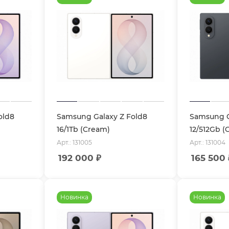
old8
Samsung Galaxy Z Fold8
Samsung G
16/1Tb (Cream)
12/512Gb (
Арт.: 131005
Арт.: 131004
192 000
₽
165 500
Новинка
Новинка