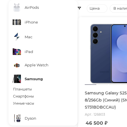
AirPods
Цена
В нал
iPhone
Mac
iPad
Apple Watch
Samsung
Планшеты
Samsung Galaxy S25
Смартфоны
8/256Gb (Синий) (S
Умные часы
S731BDBCCAU)
Арт.: 126803
Dyson
46 500
₽