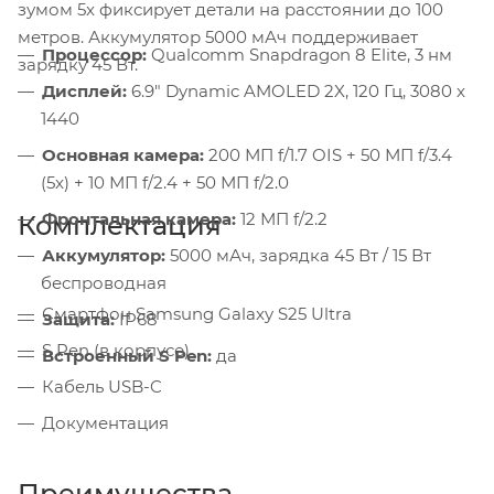
зумом 5x фиксирует детали на расстоянии до 100
метров. Аккумулятор 5000 мАч поддерживает
Процессор:
Qualcomm Snapdragon 8 Elite, 3 нм
зарядку 45 Вт.
Дисплей:
6.9" Dynamic AMOLED 2X, 120 Гц, 3080 x
1440
Основная камера:
200 МП f/1.7 OIS + 50 МП f/3.4
(5x) + 10 МП f/2.4 + 50 МП f/2.0
Фронтальная камера:
12 МП f/2.2
Комплектация
Аккумулятор:
5000 мАч, зарядка 45 Вт / 15 Вт
беспроводная
Смартфон Samsung Galaxy S25 Ultra
Защита:
IP68
S Pen (в корпусе)
Встроенный S Pen:
да
Кабель USB-C
Документация
Преимущества