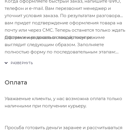
Когда оформляете быстрый заказ, напишите ФИО,
телефон и e-mail. Вам перезвонит менеджер и
уточнит условия заказа. По результатам разговора
вам придет подтверждение оформления товара на
почту или через СМС. Теперь останется только ждать
Оформление заказа в стандартном режиме
доставки и радоваться новой покупке.
выглядит следующим образом. Заполняете
полностью форму по последовательным этапам:
адрес, способ доставки, оплаты, данные о себе.
Советуем в комментарии к заказу написать
информацию, которая поможет курьеру вас найти.
Нажмите кнопку «Оформить заказ».
Оплата
Уважаемые клиенты, у нас возможна оплата только
наличными при получении курьеру.
Просьба готовить деньги заранее и рассчитываться