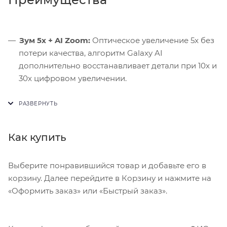
Зум 5x + AI Zoom:
Оптическое увеличение 5x без
потери качества, алгоритм Galaxy AI
дополнительно восстанавливает детали при 10x и
30x цифровом увеличении.
S Pen с уменьшенной задержкой:
Латентность
стилуса снижена до 2.8 мс — рукописный ввод и
зарисовки ощущаются как работа на бумаге.
Как купить
Titan Grade 4:
Твёрдость корпуса превышает
нержавеющую сталь при меньшей массе — рама
весит на 10% меньше чем стальной аналог.
Выберите понравившийся товар и добавьте его в
корзину. Далее перейдите в Корзину и нажмите на
Samsung Galaxy S25 Ultra — профессиональный
«Оформить заказ» или «Быстрый заказ».
инструмент для тех кому необходим
максимальный контроль над съёмкой и
рукописным вводом.