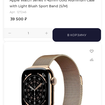
Apple Watch Series 11 42mm Gold Aluminum Case
with Light Blush Sport Band (S/M)
Арт.: 127246
39 500
₽
В КОРЗИНУ