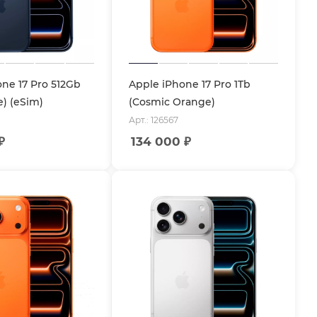
ne 17 Pro 512Gb
Apple iPhone 17 Pro 1Tb
) (eSim)
(Cosmic Orange)
Арт.: 126567
₽
134 000
₽