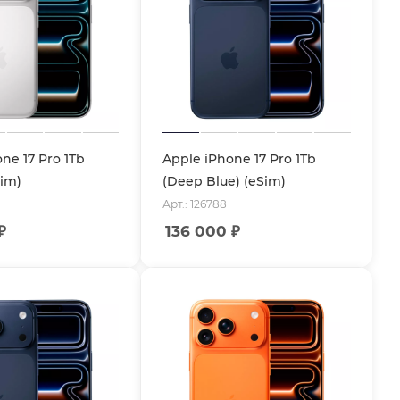
ne 17 Pro 1Tb
Apple iPhone 17 Pro 1Tb
Sim)
(Deep Blue) (eSim)
Арт.: 126788
₽
136 000
₽