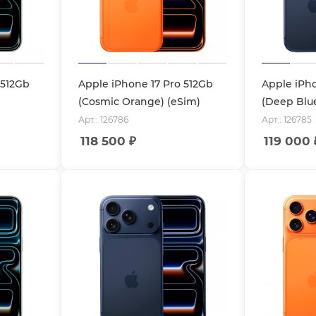
 512Gb
Apple iPhone 17 Pro 512Gb
Apple iPho
(Cosmic Orange) (eSim)
(Deep Blue
Арт.: 126786
Арт.: 126785
118 500
₽
119 000