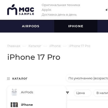
Оригинальная техника
Apple.
+
Доставка день в день.
AIRPODS
IPHONE
—
—
—
Главная
Каталог
iPhone
iPhone 17 Pro
iPhone 17 Pro
По умолчанию (возраст
КАТАЛОГ
AirPods
Цена
В нал
iPhone