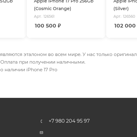
 512Gb
Apple iPhone 17 Pro 256Gb
Apple iPh
(Cosmic Orange)
(Silver)
Арт.: 126561
Арт.: 126560
100 500
₽
102 000
e являются эталоном во всем мире. У нас только оригина
. Оплата при получении наличными.
о наличии iPhone 17 Pro
+7 980 204 95 97