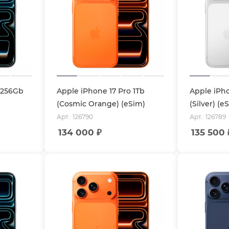
 256Gb
Apple iPhone 17 Pro 1Tb
Apple iPho
(Cosmic Orange) (eSim)
(Silver) (e
Арт.: 126790
Арт.: 126789
134 000
₽
135 500