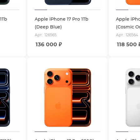
 1Tb
Apple iPhone 17 Pro 1Tb
Apple iPho
(Deep Blue)
(Cosmic O
Арт.: 126565
Арт.: 126564
136 000
₽
118 500