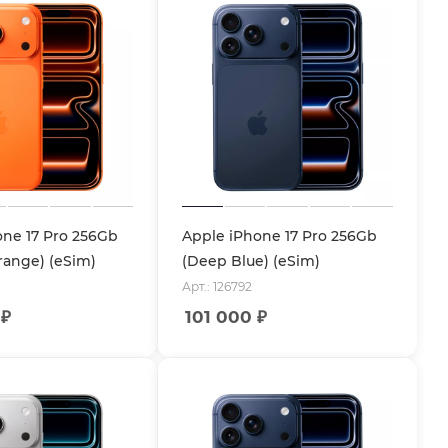
one 17 Pro 256Gb
Apple iPhone 17 Pro 256Gb
range) (eSim)
(Deep Blue) (eSim)
Арт.: 126792
₽
101 000
₽