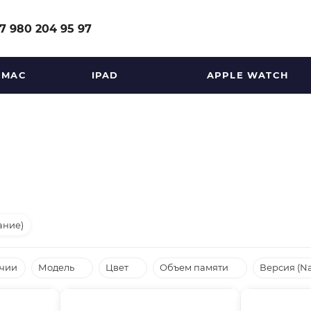
7 980 204 95 97
MAC
IPAD
APPLE WATCH
ание)
ичии
Модель
Цвет
Объем памяти
Версия (N