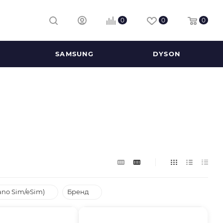
0
0
0
SAMSUNG
DYSON
ano Sim/eSim)
Бренд