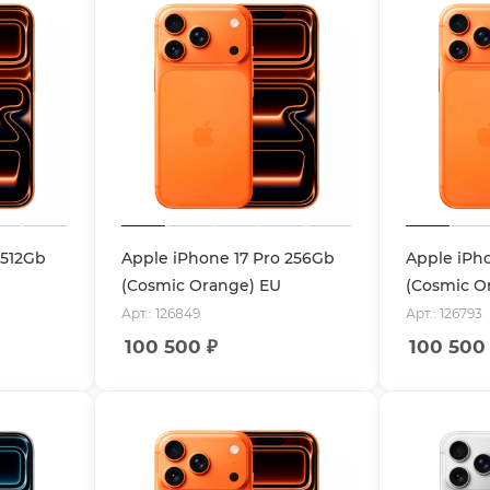
 512Gb
Apple iPhone 17 Pro 256Gb
Apple iPh
(Cosmic Orange) EU
(Cosmic O
Арт.: 126849
Арт.: 126793
100 500
₽
100 500