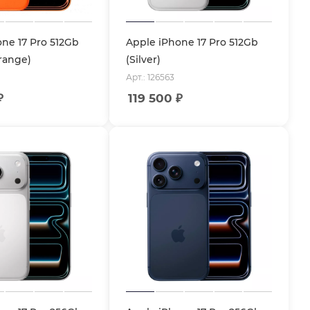
ne 17 Pro 512Gb
Apple iPhone 17 Pro 512Gb
range)
(Silver)
Арт.: 126563
₽
119 500
₽