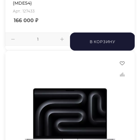
(MDE54)
Арт.: 127433
166 000
₽
В КОРЗИНУ