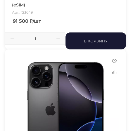
(eSIM)
Арт.: 123649
91 500
₽
/шт
В КОРЗИНУ