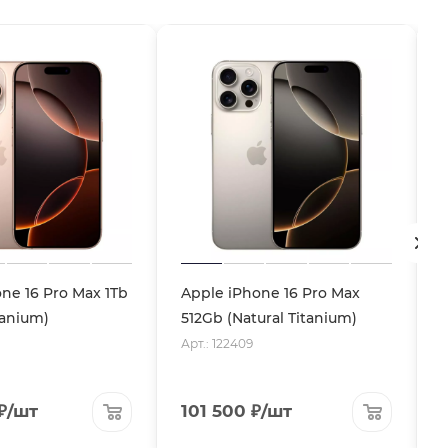
ne 16 Pro Max 1Tb
Apple iPhone 16 Pro Max
tanium)
512Gb (Natural Titanium)
Арт.: 122409
А
₽
/шт
101 500
₽
/шт