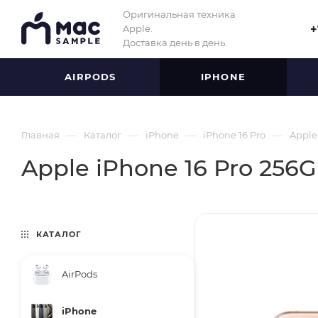
Оригинальная техника
Apple.
+
Доставка день в день.
AIRPODS
IPHONE
—
—
—
—
Главная
Каталог
iPhone
iPhone 16 Pro
Apple
Apple iPhone 16 Pro 256G
КАТАЛОГ
AirPods
iPhone