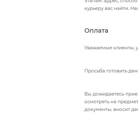
этапам: адрес, спосо
курьеру вас найти. Н
Оплата
Уважаемые клиенты, у
Просьба готовить ден
Вы дожидаетесь приез
осмотреть на предме
документы, вносит де