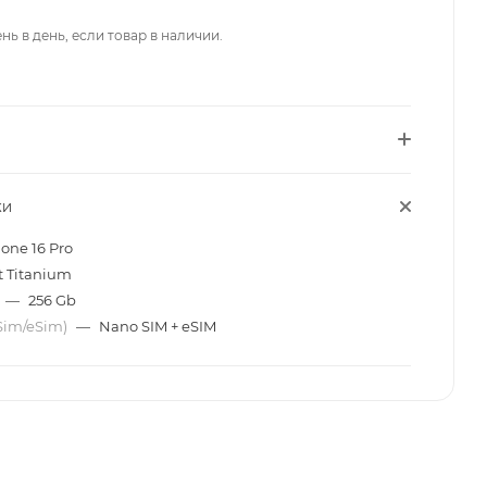
нь в день, если товар в наличии.
КИ
one 16 Pro
t Titanium
—
256 Gb
Sim/eSim)
—
Nano SIM + eSIM