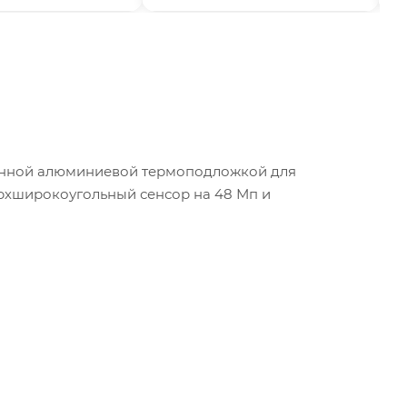
шенной алюминиевой термоподложкой для
ерхширокоугольный сенсор на 48 Мп и