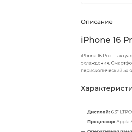
Описание
iPhone 16 P
iPhone 16 Pro — акт
охлаждения. Смартфо
перископический 5x о
Характерист
Дисплей:
6.3" LTPO
Процессор:
Apple 
Оперативная памя