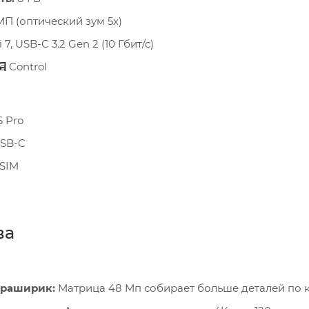
П (оптический зум 5x)
 7, USB-C 3.2 Gen 2 (10 Гбит/с)
я
 Control
6 Pro
USB-C
 SIM
ва
траширик:
Матрица 48 Мп собирает больше деталей по к