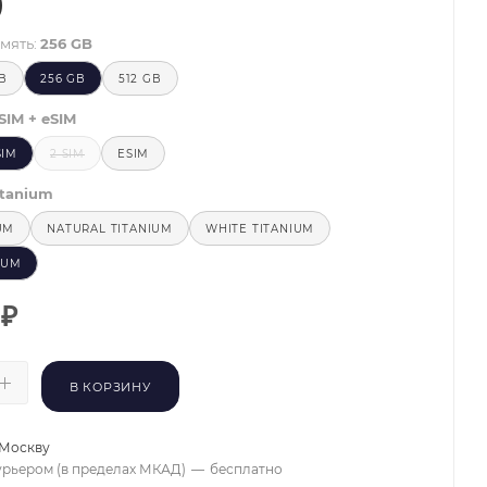
)
мять:
256 GB
GB
256 GB
512 GB
SIM + eSIM
SIM
2 SIM
ESIM
itanium
UM
NATURAL TITANIUM
WHITE TITANIUM
IUM
₽
В КОРЗИНУ
Москву
урьером (в пределах МКАД)
—
бесплатно