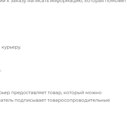
арии к заказу написать информацию, которая поможет
 курьеру.
.
урьер предоставляет товар, который можно
упатель подписывает товаросопроводительные