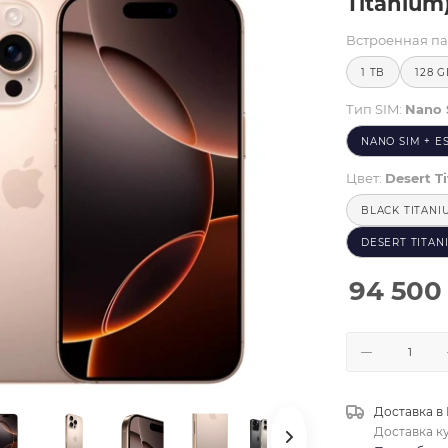
Titanium
Встроенная па
1 TB
128 
Тип SIM:
Nano 
NANO SIM + E
Цвет:
Desert T
BLACK TITANI
DESERT TITAN
94 500
Доставка в
Доставка к