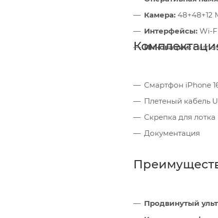
Камера:
48+48+12 М
Интерфейсы:
Wi-Fi
Комплектаци
Инновации:
Camera
Смартфон iPhone 1
Плетеный кабель 
Скрепка для лотка
Документация
Преимущест
Продвинутый уль