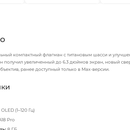
ro
уальный компактный флагман с титановым шасси и улуч
н получил увеличенный до 6.3 дюймов экран, новый св
бъектив, ранее доступный только в Max-версии.
ики
 OLED (1–120 Гц)
A18 Pro
ть:
8 ГБ