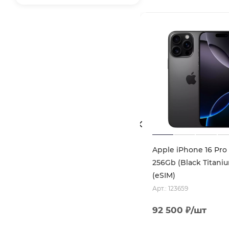
Apple iPhone 16 Pro
256Gb (Black Titani
(eSIM)
Арт.: 123659
92 500
₽
/шт