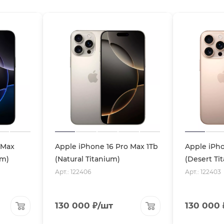
 Max
Apple iPhone 16 Pro Max 1Tb
Apple iPho
um)
(Natural Titanium)
(Desert Ti
Арт.: 122406
Арт.: 122403
130 000
₽
/шт
130 000