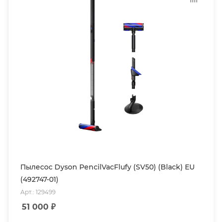
Пылесос Dyson PencilVacFlufy (SV50) (Black) EU
(492747-01)
Арт.: 129499
51 000
₽