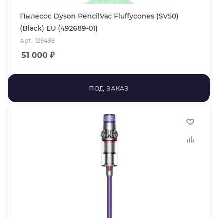
Пылесос Dyson PencilVac Fluffycones (SV50)
(Black) EU (492689-01)
Арт.: 129498
51 000
₽
ПОД ЗАКАЗ