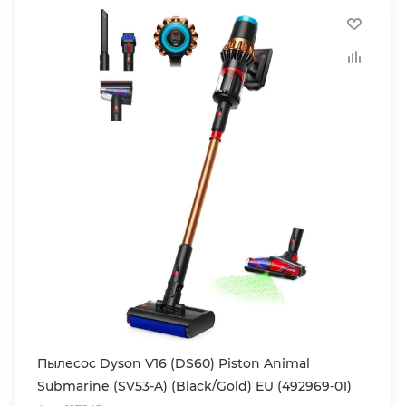
Пылесос Dyson V16 (DS60) Piston Animal
Submarine (SV53-A) (Black/Gold) EU (492969-01)