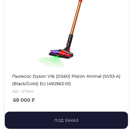
Пылесос Dyson V16 (DS60) Piston Animal (SV53-A)
(Black/Gold) EU (492963-01)
Арт.: 127844
69 000
₽
ПОД ЗАКАЗ