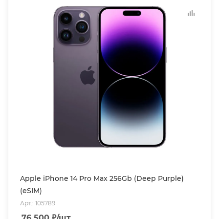
Apple iPhone 14 Pro Max 256Gb (Deep Purple)
(eSIM)
Арт.: 105789
76 500
₽
/шт