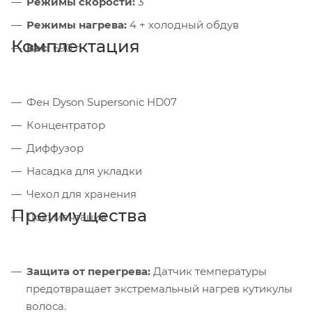
Режимы скорости:
3
Режимы нагрева:
4 + холодный обдув
Комплектация
Вес:
690 г
Фен Dyson Supersonic HD07
Концентратор
Диффузор
Насадка для укладки
Чехол для хранения
Преимущества
Документация
Защита от перегрева:
Датчик температуры
предотвращает экстремальный нагрев кутикулы
волоса.