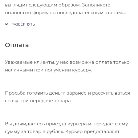
выглядит следующим образом. Заполняете
полностью форму по последовательным этапам:
адрес, способ доставки, оплаты, данные о себе.
Советуем в комментарии к заказу написать
информацию, которая поможет курьеру вас найти.
Нажмите кнопку «Оформить заказ».
Оплата
Уважаемые клиенты, у нас возможна оплата только
наличными при получении курьеру.
Просьба готовить деньги заранее и рассчитываться
сразу при передаче товара.
Вы дожидаетесь приезда курьера и передаёте ему
сумму за товар в рублях. Курьер предоставляет