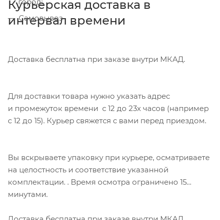
город;
Курьерская доставка в
интервал времени
Самовывоз
Доставка бесплатна при заказе внутри МКАД.
Для доставки товара нужно указать адрес
и промежуток времени с 12 до 23х часов (например
с 12 до 15). Курьер свяжется с вами перед приездом.
Вы вскрываете упаковку при курьере, осматриваете
на целостность и соответствие указанной
комплектации. . Время осмотра ограничено 15
минутами.
Доставка бесплатна при заказе внутри МКАД.