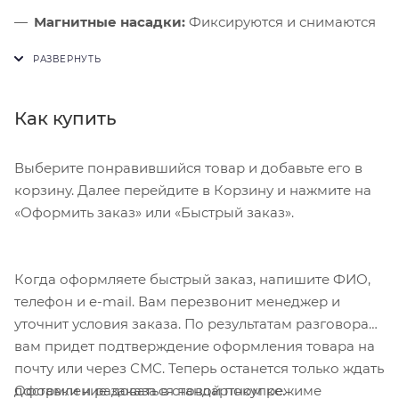
Магнитные насадки:
Фиксируются и снимаются
одним движением без риска обжечь руки.
Баланс веса:
Мотор в рукоятке снижает нагрузку
на запястье при длительной сушке.
Как купить
Dyson Supersonic HD07 — надёжный фен для
ежедневной сушки с защитой волос от теплового
Выберите понравившийся товар и добавьте его в
повреждения.
корзину. Далее перейдите в Корзину и нажмите на
«Оформить заказ» или «Быстрый заказ».
Когда оформляете быстрый заказ, напишите ФИО,
телефон и e-mail. Вам перезвонит менеджер и
уточнит условия заказа. По результатам разговора
вам придет подтверждение оформления товара на
почту или через СМС. Теперь останется только ждать
Оформление заказа в стандартном режиме
доставки и радоваться новой покупке.