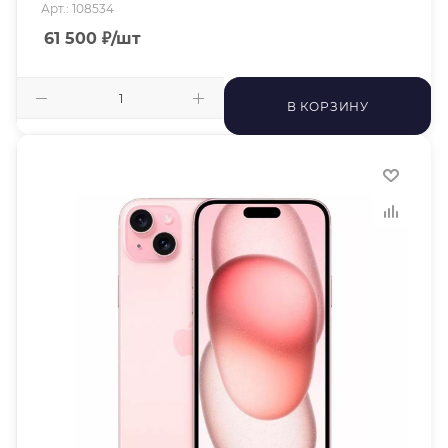
Арт.: 108534
61 500
₽
/шт
В КОРЗИНУ