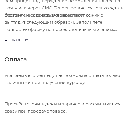
вам придет подтверждение оформления товара на
почту или через СМС. Теперь останется только ждать
Оформление заказа в стандартном режиме
доставки и радоваться новой покупке.
выглядит следующим образом. Заполняете
полностью форму по последовательным этапам:
адрес, способ доставки, оплаты, данные о себе.
Советуем в комментарии к заказу написать
информацию, которая поможет курьеру вас найти.
Нажмите кнопку «Оформить заказ».
Оплата
Уважаемые клиенты, у нас возможна оплата только
наличными при получении курьеру.
Просьба готовить деньги заранее и рассчитываться
сразу при передаче товара.