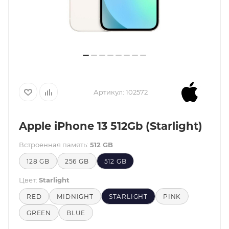
Артикул:
102572
Apple iPhone 13 512Gb (Starlight)
Встроенная память:
512 GB
128 GB
256 GB
512 GB
Цвет:
Starlight
RED
MIDNIGHT
STARLIGHT
PINK
GREEN
BLUE