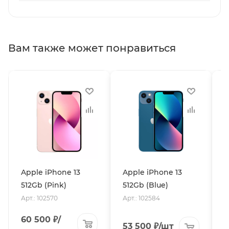
Вам также может понравиться
Apple iPhone 13
Apple iPhone 13
A
512Gb (Pink)
512Gb (Blue)
5
Арт.: 102570
Арт.: 102584
А
60 500
₽
/
53 500
₽
/шт