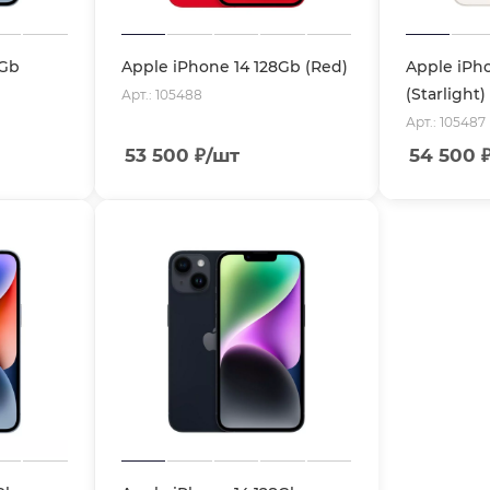
6Gb
Apple iPhone 14 128Gb (Red)
Apple iPh
(Starlight)
Арт.: 105488
Арт.: 105487
53 500
₽
/шт
54 500