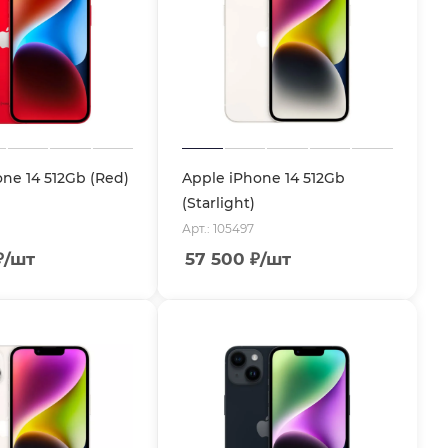
ne 14 512Gb (Red)
Apple iPhone 14 512Gb
(Starlight)
Арт.: 105497
₽
/шт
57 500
₽
/шт