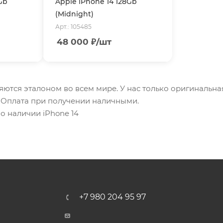
Gb
Apple iPhone 14 128Gb
(Midnight)
Арт.: 105485
48 000
₽
/шт
ляются эталоном во всем мире. У нас только оригинальна
. Оплата при получении наличными.
 о наличии iPhone 14
+7 980 204 95 97