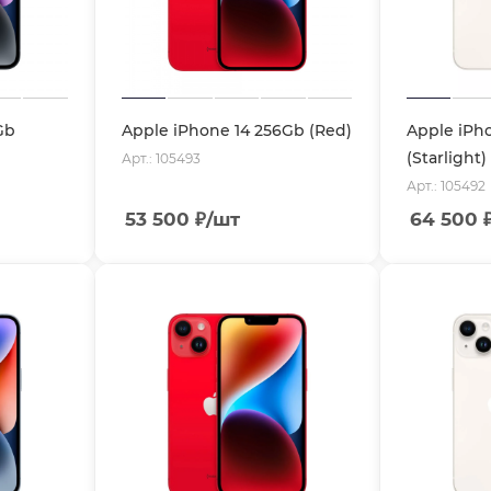
Gb
Apple iPhone 14 256Gb (Red)
Apple iPh
(Starlight)
Арт.: 105493
Арт.: 105492
53 500
₽
/шт
64 500