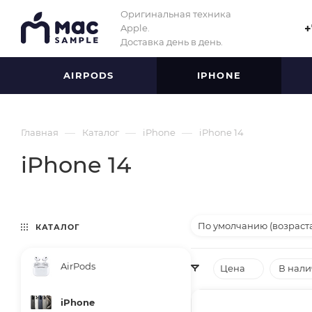
Оригинальная техника
Apple.
+
Доставка день в день.
AIRPODS
IPHONE
—
—
—
Главная
Каталог
iPhone
iPhone 14
iPhone 14
По умолчанию (возраст
КАТАЛОГ
AirPods
Цена
В нал
iPhone