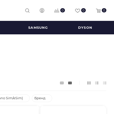
0
0
0
SAMSUNG
DYSON
ano Sim/eSim)
Бренд