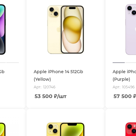
Gb
Apple iPhone 14 512Gb
Apple iPh
(Yellow)
(Purple)
Арт.: 120746
Арт.: 105496
53 500
₽
/шт
57 500