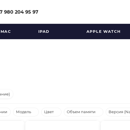
7 980 204 95 97
MAC
IPAD
APPLE WATCH
ание)
ичии
Модель
Цвет
Объем памяти
Версия (N