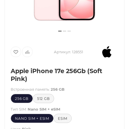
Артикул:
128551
Apple iPhone 17e 256Gb (Soft
Pink)
Встроенная память:
256 GB
256 GB
512 GB
Тип SIM:
Nano SIM + eSIM
NANO SIM + ESIM
ESIM