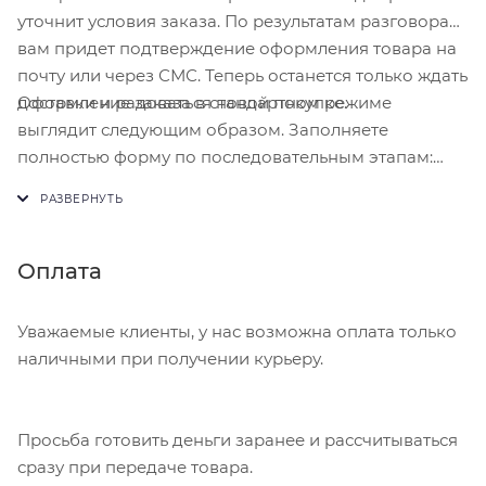
уточнит условия заказа. По результатам разговора
вам придет подтверждение оформления товара на
почту или через СМС. Теперь останется только ждать
Оформление заказа в стандартном режиме
доставки и радоваться новой покупке.
выглядит следующим образом. Заполняете
полностью форму по последовательным этапам:
адрес, способ доставки, оплаты, данные о себе.
Советуем в комментарии к заказу написать
информацию, которая поможет курьеру вас найти.
Нажмите кнопку «Оформить заказ».
Оплата
Уважаемые клиенты, у нас возможна оплата только
наличными при получении курьеру.
Просьба готовить деньги заранее и рассчитываться
сразу при передаче товара.