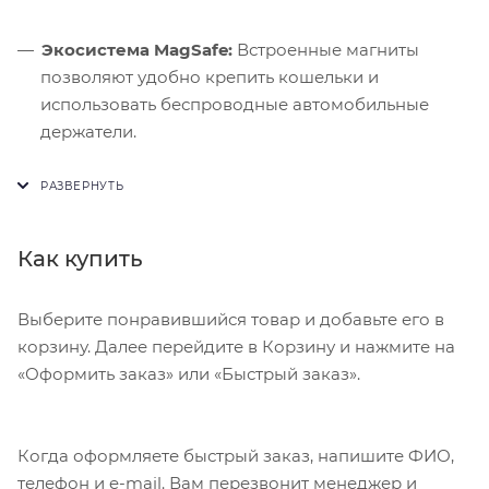
Экосистема MagSafe:
Встроенные магниты
позволяют удобно крепить кошельки и
использовать беспроводные автомобильные
держатели.
Улучшенная связь:
Новый модем C1X использует
на 30% меньше энергии, увеличивая общую
автономность устройства.
Как купить
Защита от царапин:
Стекло Ceramic Shield 2
втрое эффективнее противостоит
микроцарапинам при ношении без пленки.
Выберите понравившийся товар и добавьте его в
корзину. Далее перейдите в Корзину и нажмите на
«Оформить заказ» или «Быстрый заказ».
Когда оформляете быстрый заказ, напишите ФИО,
телефон и e-mail. Вам перезвонит менеджер и