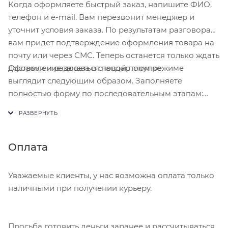
Когда оформляете быстрый заказ, напишите ФИО,
телефон и e-mail. Вам перезвонит менеджер и
уточнит условия заказа. По результатам разговора
вам придет подтверждение оформления товара на
почту или через СМС. Теперь останется только ждать
Оформление заказа в стандартном режиме
доставки и радоваться новой покупке.
выглядит следующим образом. Заполняете
полностью форму по последовательным этапам:
адрес, способ доставки, оплаты, данные о себе.
Советуем в комментарии к заказу написать
информацию, которая поможет курьеру вас найти.
Нажмите кнопку «Оформить заказ».
Оплата
Уважаемые клиенты, у нас возможна оплата только
наличными при получении курьеру.
Просьба готовить деньги заранее и рассчитываться