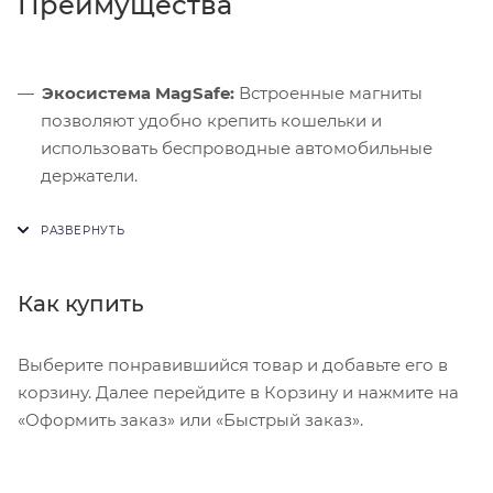
Преимущества
Экосистема MagSafe:
Встроенные магниты
позволяют удобно крепить кошельки и
использовать беспроводные автомобильные
держатели.
Улучшенная связь:
Новый модем C1X использует
на 30% меньше энергии, увеличивая общую
автономность устройства.
Как купить
Защита от царапин:
Стекло Ceramic Shield 2
втрое эффективнее противостоит
микроцарапинам при ношении без пленки.
Выберите понравившийся товар и добавьте его в
корзину. Далее перейдите в Корзину и нажмите на
«Оформить заказ» или «Быстрый заказ».