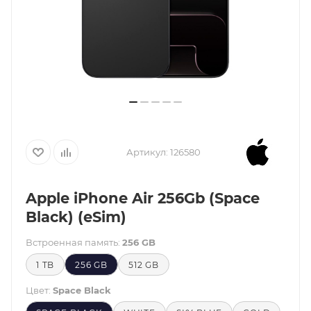
Артикул:
126580
Apple iPhone Air 256Gb (Space
Black) (eSim)
Встроенная память:
256 GB
1 TB
256 GB
512 GB
Цвет:
Space Black