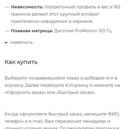
Невесомость:
Ультратонкий профиль и вес в 165
граммов делают этот крупный аппарат
практически невидимым в кармане.
Плавная матрица:
Дисплей ProMotion 120 Гц
гарантирует высочайший уровень визуального
комфорта.
Дизайнерский статус:
Революционная толщина
Как купить
корпуса привлекает внимание и меняет
тактильные ощущения от смартфона.
Выберите понравившийся товар и добавьте его в
корзину. Далее перейдите в Корзину и нажмите на
«Оформить заказ» или «Быстрый заказ».
Когда оформляете быстрый заказ, напишите ФИО,
телефон и e-mail. Вам перезвонит менеджер и
уточнит условия заказа. По результатам разговора