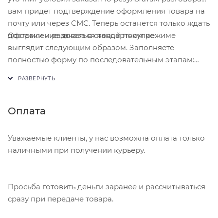
вам придет подтверждение оформления товара на
почту или через СМС. Теперь останется только ждать
Оформление заказа в стандартном режиме
доставки и радоваться новой покупке.
выглядит следующим образом. Заполняете
полностью форму по последовательным этапам:
адрес, способ доставки, оплаты, данные о себе.
Советуем в комментарии к заказу написать
информацию, которая поможет курьеру вас найти.
Нажмите кнопку «Оформить заказ».
Оплата
Уважаемые клиенты, у нас возможна оплата только
наличными при получении курьеру.
Просьба готовить деньги заранее и рассчитываться
сразу при передаче товара.