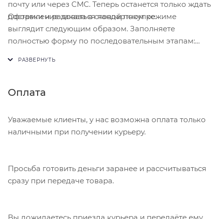
почту или через СМС. Теперь останется только ждать
Оформление заказа в стандартном режиме
доставки и радоваться новой покупке.
выглядит следующим образом. Заполняете
полностью форму по последовательным этапам:
адрес, способ доставки, оплаты, данные о себе.
Советуем в комментарии к заказу написать
информацию, которая поможет курьеру вас найти.
Нажмите кнопку «Оформить заказ».
Оплата
Уважаемые клиенты, у нас возможна оплата только
наличными при получении курьеру.
Просьба готовить деньги заранее и рассчитываться
сразу при передаче товара.
Вы дожидаетесь приезда курьера и передаёте ему