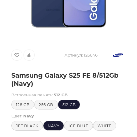
Артикул:
126646
Samsung Galaxy S25 FE 8/512Gb
(Navy)
Встроенная память:
512 GB
128 GB
256 GB
512 GB
Цвет:
Navy
JET BLACK
NAVY
ICE BLUE
WHITE