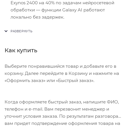
Exynos 2400 на 40% по задачам нейросетевой
обработки — функции Galaxy AI работают
локально без задержек.
OIS в основной камере:
Оптическая
стабилизация компенсирует дрожание рук при
съёмке видео 4K и ночных фотографий.
Как купить
Доступная цена:
S25 FE стоит на 25-30% меньше
базового S25 при сопоставимом наборе функций.
Выберите понравившийся товар и добавьте его в
Samsung Galaxy S25 FE — рациональный выбор
корзину. Далее перейдите в Корзину и нажмите на
для тех кто хочет актуальные флагманские
«Оформить заказ» или «Быстрый заказ».
функции без максимального бюджета.
Когда оформляете быстрый заказ, напишите ФИО,
телефон и e-mail. Вам перезвонит менеджер и
уточнит условия заказа. По результатам разговора
вам придет подтверждение оформления товара на