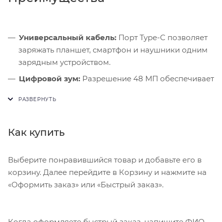
Универсальный кабель:
Порт Type-C позволяет
заряжать планшет, смартфон и наушники одним
зарядным устройством.
Цифровой зум:
Разрешение 48 МП обеспечивает
качественный 2-кратный оптический кроп-зум
центральной части матрицы.
Удобный хват:
Скругленные грани алюминиевой
Как купить
рамки делают смартфон визуально тоньше и
эргономичнее.
Выберите понравившийся товар и добавьте его в
корзину. Далее перейдите в Корзину и нажмите на
«Оформить заказ» или «Быстрый заказ».
Когда оформляете быстрый заказ, напишите ФИО,