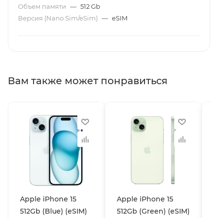
Объем памяти
—
512 Gb
Версия (Nano Sim/eSim)
—
eSIM
Вам также может понравиться
Apple iPhone 15
Apple iPhone 15
A
512Gb (Blue) (eSIM)
512Gb (Green) (eSIM)
5