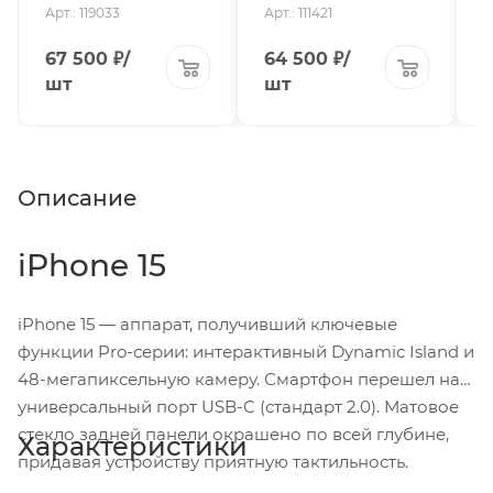
Арт.: 119033
Арт.: 111421
А
67 500
₽
/
64 500
₽
/
шт
шт
Описание
iPhone 15
iPhone 15 — аппарат, получивший ключевые
функции Pro-серии: интерактивный Dynamic Island и
48-мегапиксельную камеру. Смартфон перешел на
универсальный порт USB-C (стандарт 2.0). Матовое
стекло задней панели окрашено по всей глубине,
Характеристики
придавая устройству приятную тактильность.