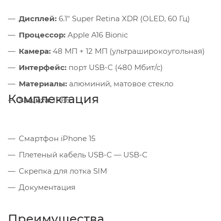
Дисплей:
6.1" Super Retina XDR (OLED, 60 Гц)
Процессор:
Apple A16 Bionic
Камера:
48 МП + 12 МП (ультраширокоугольная)
Интерфейс:
порт USB-C (480 Мбит/с)
Материалы:
алюминий, матовое стекло
Комплектация
Защита:
IP68
Смартфон iPhone 15
Плетеный кабель USB-C — USB-C
Скрепка для лотка SIM
Документация
Преимущества