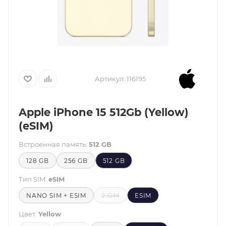
Артикул:
116195
Apple iPhone 15 512Gb (Yellow)
(eSIM)
Встроенная память:
512 GB
128 GB
256 GB
512 GB
Тип SIM:
eSIM
NANO SIM + ESIM
2 SIM
ESIM
Цвет:
Yellow