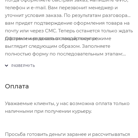
телефон и e-mail. Вам перезвонит менеджер и
уточнит условия заказа. По результатам разговора
вам придет подтверждение оформления товара на
почту или через СМС. Теперь останется только ждать
Оформление заказа в стандартном режиме
доставки и радоваться новой покупке.
выглядит следующим образом. Заполняете
полностью форму по последовательным этапам:
адрес, способ доставки, оплаты, данные о себе.
Советуем в комментарии к заказу написать
информацию, которая поможет курьеру вас найти.
Нажмите кнопку «Оформить заказ».
Оплата
Уважаемые клиенты, у нас возможна оплата только
наличными при получении курьеру.
Просьба готовить деньги заранее и рассчитываться