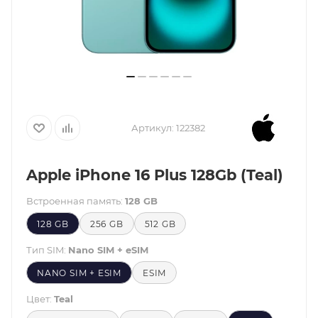
Артикул:
122382
Apple iPhone 16 Plus 128Gb (Teal)
Встроенная память:
128 GB
128 GB
256 GB
512 GB
Тип SIM:
Nano SIM + eSIM
NANO SIM + ESIM
ESIM
Цвет:
Teal