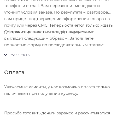
телефон и e-mail. Вам перезвонит менеджер и
уточнит условия заказа. По результатам разговора
вам придет подтверждение оформления товара на
почту или через СМС. Теперь останется только ждать
Оформление заказа в стандартном режиме
доставки и радоваться новой покупке.
выглядит следующим образом. Заполняете
полностью форму по последовательным этапам:
адрес, способ доставки, оплаты, данные о себе.
Советуем в комментарии к заказу написать
информацию, которая поможет курьеру вас найти.
Нажмите кнопку «Оформить заказ».
Оплата
Уважаемые клиенты, у нас возможна оплата только
наличными при получении курьеру.
Просьба готовить деньги заранее и рассчитываться