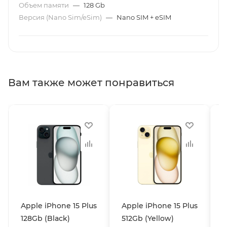
Объем памяти
—
128 Gb
Версия (Nano Sim/eSim)
—
Nano SIM + eSIM
Вам также может понравиться
Apple iPhone 15 Plus
Apple iPhone 15 Plus
A
128Gb (Black)
512Gb (Yellow)
1