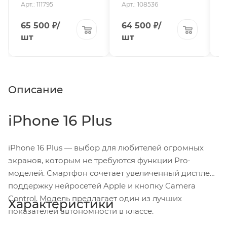
Арт.: 111795
Арт.: 108536
А
65 500
₽
/
64 500
₽
/
6
шт
шт
Описание
iPhone 16 Plus
iPhone 16 Plus — выбор для любителей огромных
экранов, которым не требуются функции Pro-
моделей. Смартфон сочетает увеличенный дисплей,
поддержку нейросетей Apple и кнопку Camera
Control. Модель предлагает один из лучших
Характеристики
показателей автономности в классе.