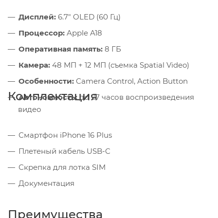
Дисплей:
6.7" OLED (60 Гц)
Процессор:
Apple A18
Оперативная память:
8 ГБ
Камера:
48 МП + 12 МП (съемка Spatial Video)
Особенности:
Camera Control, Action Button
Комплектация
Автономность:
до 27 часов воспроизведения
видео
Смартфон iPhone 16 Plus
Плетеный кабель USB-C
Скрепка для лотка SIM
Документация
Преимущества