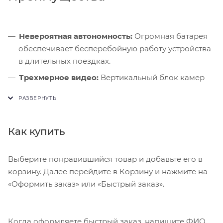
Невероятная автономность:
Огромная батарея
обеспечивает бесперебойную работу устройства
в длительных поездках.
Трехмерное видео:
Вертикальный блок камер
позволяет записывать видео с глубиной
пространства.
Быстрые команды:
Кнопка Action Button
Как купить
настраивается на запуск перевода речи,
диктофона или лупы одним кликом.
Выберите понравившийся товар и добавьте его в
корзину. Далее перейдите в Корзину и нажмите на
«Оформить заказ» или «Быстрый заказ».
Когда оформляете быстрый заказ, напишите ФИО,